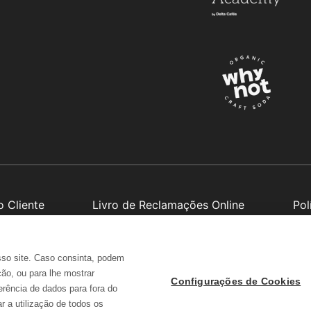
o Cliente
Livro de Reclamações Online
Pol
sso site. Caso consinta, podem
Apoio ao cliente - 268 009 200
ção, ou para lhe mostrar
da a Sexta (exceto feriados) das 09h às 13h e das 14h30 às 1
Configurações de Cookies
erência de dados para fora do
Chamada para rede fixa nacional
 a utilização de todos os