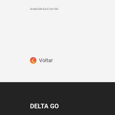
Alvará 248 A) e C) do MAI
Voltar
DELTA GO