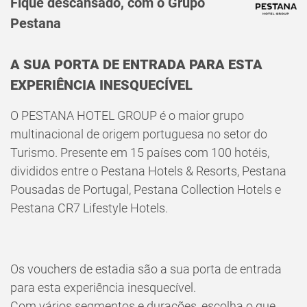
Fique descansado, com o Grupo
Pestana
A SUA PORTA DE ENTRADA PARA ESTA
EXPERIÊNCIA INESQUECÍVEL
ENTRAR
O PESTANA HOTEL GROUP é o maior grupo
Recuperar Password
multinacional de origem portuguesa no setor do
Turismo. Presente em 15 países com 100 hotéis,
divididos entre o Pestana Hotels & Resorts, Pestana
Pousadas de Portugal, Pestana Collection Hotels e
Pestana CR7 Lifestyle Hotels.
Os vouchers de estadia são a sua porta de entrada
para esta experiência inesquecível.
Com vários segmentos e durações, escolha o que