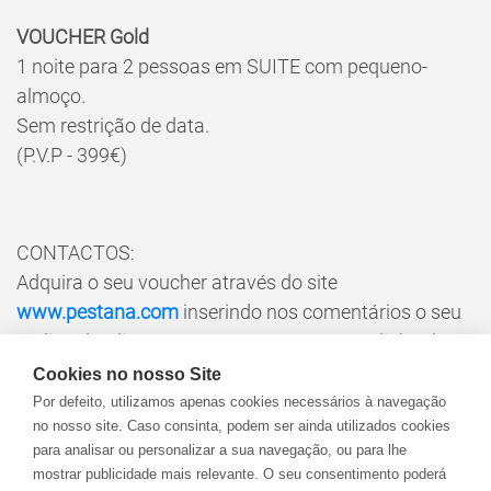
VOUCHER Gold
1 noite para 2 pessoas em SUITE com pequeno-
almoço.
Sem restrição de data.
(P.V.P - 399€)
CONTACTOS:
Adquira o seu voucher através do site
www.pestana.com
inserindo nos comentários o seu
código de Cliente DELTA GO ou contacte a linha de
apoio
+351 210 158 100
ou
vouchers@pestana.com
.
Cookies no nosso Site
Para que o valor correspondente ao voucher
Por defeito, utilizamos apenas cookies necessários à navegação
no nosso site. Caso consinta, podem ser ainda utilizados cookies
adquirido seja creditado deverá indicar sempre o seu
para analisar ou personalizar a sua navegação, ou para lhe
código de Cliente DELTA GO.
mostrar publicidade mais relevante. O seu consentimento poderá