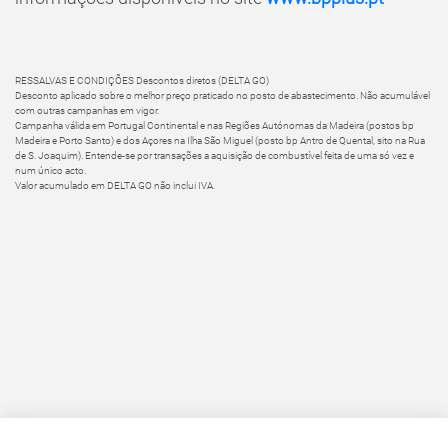
RESSALVAS E CONDIÇÕES Descontos diretos (DELTA GO)
Desconto aplicado sobre o melhor preço praticado no posto de abastecimento. Não acumulável
com outras campanhas em vigor.
Campanha válida em Portugal Continental e nas Regiões Autónomas da Madeira (postos bp
Madeira e Porto Santo) e dos Açores na Ilha São Miguel (posto bp Antro de Quental, sito na Rua
de S. Joaquim). Entende-se por transações a aquisição de combustível feita de uma só vez e
num único acto.
Valor acumulado em DELTA GO não inclui IVA.