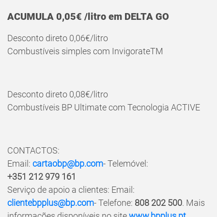
ACUMULA 0,05€ /litro em DELTA GO
Desconto direto 0,06€/litro
ENTRAR
Combustíveis simples com InvigorateTM
Recuperar Password
Desconto direto 0,08€/litro
Combustíveis BP Ultimate com Tecnologia ACTIVE
CONTACTOS:
Email:
cartaobp@bp.com
- Telemóvel:
+351 212 979 161
Serviço de apoio a clientes: Email:
clientebpplus@bp.com
- Telefone:
808 202 500
. Mais
informações disponíveis no site
www.bpplus.pt